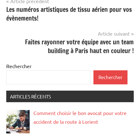
Navigation
Article précédent
Les numéros artistiques de tissu aérien pour vos
de
évènements!
l’article
Article suivant
Faites rayonner votre équipe avec un team
building à Paris haut en couleur !
Rechercher
Rechercher
ARTICLES RÉCENTS
Comment choisir le bon avocat pour votre
accident de la route à Lorient