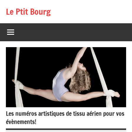
Aller
Le Ptit Bourg
au
contenu
Les numéros artistiques de tissu aérien pour vos
évènements!